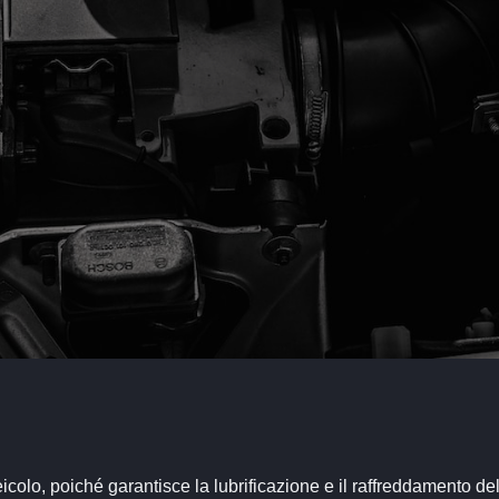
icolo, poiché garantisce la lubrificazione e il raffreddamento de