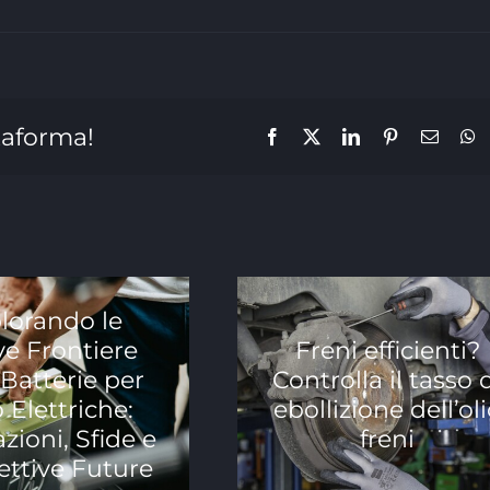
taforma!
Facebook
X
LinkedIn
Pinterest
Email
W
lorando le
e Frontiere
Freni efficienti?
 Batterie per
Controlla il tasso 
 Elettriche:
ebollizione dell’ol
zioni, Sfide e
freni
ettive Future