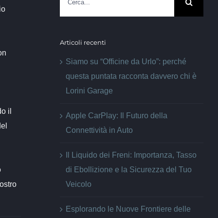
per:
io
Articoli recenti
on
Siamo su “Officine da Urlo”: perché
questa puntata racconta davvero chi è
Lorini Garage
o il
Apple CarPlay: Il Futuro della
del
Connettività in Auto
Il Liquido dei Freni: Importanza, Tasso
o
di Ebollizione e la Sicurezza del Tuo
nostro
Veicolo
Esplorando le Nuove Frontiere delle