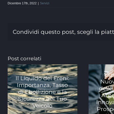
Dicembre 17th, 2022
|
Servizi
Condividi questo post, scegli la piat
Post correlati
Esp
Il Liquido dei Freni:
Nuov
Importanza, Tasso
delle
di Ebollizione e la
Auto
Sicurezza del Tuo
Innova
Veicolo
Prosp