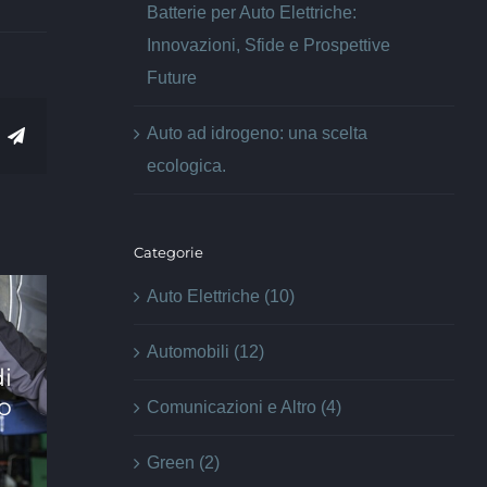
Batterie per Auto Elettriche:
Innovazioni, Sfide e Prospettive
Future
Auto ad idrogeno: una scelta
hatsApp
Telegram
ecologica.
Categorie
Auto Elettriche (10)
Il Liquido dei Freni:
Automobili (12)
Importanza, Tasso
di
di Ebollizione e la
io
Comunicazioni e Altro (4)
Sicurezza del Tuo
I
Veicolo
Green (2)