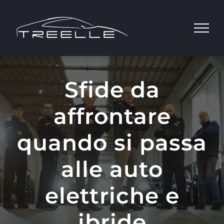
Salta
al
contenuto
Sfide da
affrontare
quando si passa
alle auto
elettriche e
ibride