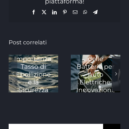
piattaforma!
Facebook
X
LinkedIn
Pinterest
Email
WhatsApp
Telegram
Esplorando
Post correlati
Il Liquido
le Nuove
dei Freni:
Frontiere
Importanza,
delle
Tasso di
Batterie per
Ebollizione
Auto
e la
Elettriche:
Sicurezza
Innovazioni,
del Tuo
Sfide e
Veicolo
Prospettive
Future
Cerca