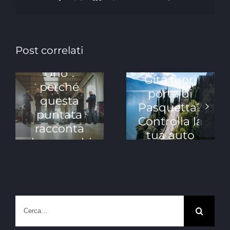
Siamo su
Post correlati
“Officine da
Urlo”:
Gita fuori
perché
porta di
questa
Pasquetta?
puntata
Controlla la
racconta
tua auto
davvero chi
è Lorini
Garage
Cerca
per: